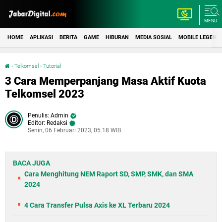
MENU
HOME
APLIKASI
BERITA
GAME
HIBURAN
MEDIA SOSIAL
MOBILE LEGEND
›
Telkomsel
›
Tutorial
3 Cara Memperpanjang Masa Aktif Kuota Telkomsel 2023
3 Cara Memperpanjang Masa Aktif Kuota
Telkomsel 2023
Admin
Editor: Redaksi
Senin, 06 Februari 2023, 05.18 WIB
BACA JUGA
Cara Menghitung NEM Raport SD, SMP, SMK, dan SMA
2024
4 Cara Transfer Pulsa Axis ke XL Terbaru 2024