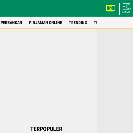
MENU
PERBANKAN
PINJAMAN ONLINE
TRENDING
TUTORIAL
WEBSIT
TERPOPULER