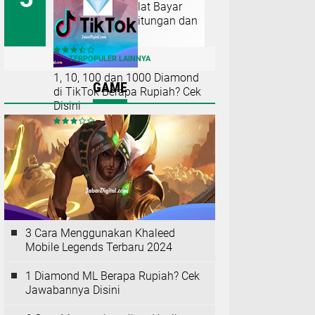
Berapa Denda Telat Bayar
BantuSaku? Perhitungan dan
Resikonya 2024
TERPOPULER LAINNYA
1, 10, 100 dan 1000 Diamond
GAME
di TikTok Berapa Rupiah? Cek
Disini
3 Cara Menggunakan Khaleed
Mobile Legends Terbaru 2024
1 Diamond ML Berapa Rupiah? Cek
Jawabannya Disini