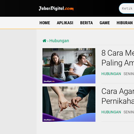
HOME
APLIKASI
BERITA
GAME
HIBURAN
›
Hubungan
8 Cara M
Paling A
HUBUNGAN
SENIN,
Cara Aga
Pernikaha
HUBUNGAN
SENIN,