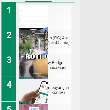
H5 Sigidshare Com (SIG) Apk
Penghasil Uang Cair 44 Juta,
Daftar Disini!
TERJAWAB! Shaky Bridge
Artinya dalam Bahasa Gaul
Indonesia
Roti O Stasiun Lempuyangan
Meme Kenapa? Ini Konteks
Viralnya