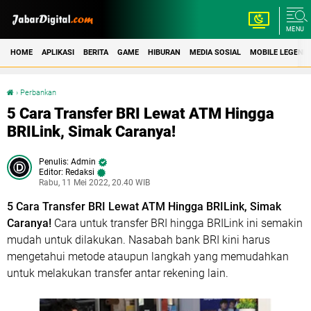
MENU
HOME
APLIKASI
BERITA
GAME
HIBURAN
MEDIA SOSIAL
MOBILE LEGEND
›
Perbankan
5 Cara Transfer BRI Lewat ATM Hingga BRILink, Simak Caranya!
5 Cara Transfer BRI Lewat ATM Hingga
BRILink, Simak Caranya!
Admin
Editor: Redaksi
Rabu, 11 Mei 2022, 20.40 WIB
5 Cara Transfer BRI Lewat ATM Hingga BRILink, Simak
Caranya!
Cara untuk transfer BRI hingga BRILink ini semakin
mudah untuk dilakukan. Nasabah bank BRI kini harus
mengetahui metode ataupun langkah yang memudahkan
untuk melakukan transfer antar rekening lain.