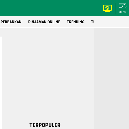
MENU
PERBANKAN
PINJAMAN ONLINE
TRENDING
TUTORIAL
WEBSIT
TERPOPULER