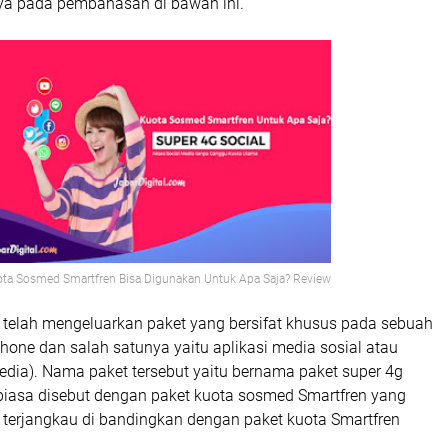
a pada pembahasan di bawah ini.
ta Sosmed Smartfren Bisa Digunakan Untuk Apa Saja? Review
i telah mengeluarkan paket yang bersifat khusus pada sebuah
phone dan salah satunya yaitu aplikasi media sosial atau
edia). Nama paket tersebut yaitu bernama paket super 4g
 biasa disebut dengan paket kuota sosmed Smartfren yang
terjangkau di bandingkan dengan paket kuota Smartfren