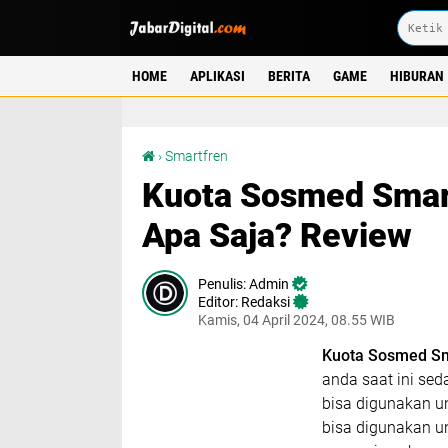
HOME
APLIKASI
BERITA
GAME
HIBURAN
Kuota Sosmed Smartfren Bisa Digunakan Untuk Apa Saja? Review
›
Smartfren
Kuota Sosmed Smar
Apa Saja? Review
Admin
Editor: Redaksi
Kamis, 04 April 2024, 08.55 WIB
Kuota Sosmed Sm
anda saat ini se
bisa digunakan u
bisa digunakan u