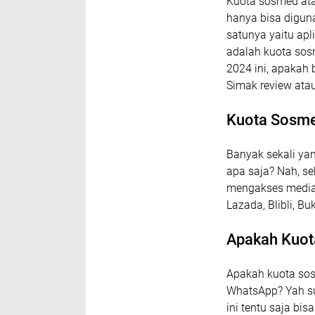
Kuota sosmed atau
hanya bisa digun
satunya yaitu ap
adalah kuota sosm
2024 ini, apakah
Simak review at
Kuota Sosme
Banyak sekali ya
apa saja? Nah, s
mengakses media s
Lazada, Blibli, B
Apakah Kuot
Apakah kuota sos
WhatsApp? Yah su
ini tentu saja bi