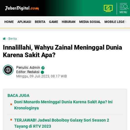
MENU
HOME
APLIKASI
BERITA
GAME
HIBURAN
MEDIA SOSIAL
MOBILE LEGEND
›
Berita
Innalillahi, Wahyu Zainal Meninggal Dunia Karena Sakit Apa?
Innalillahi, Wahyu Zainal Meninggal Dunia
Karena Sakit Apa?
Admin
Editor: Redaksi
Minggu, 09 Juli 2023, 08.17 WIB
BACA JUGA
Doni Monardo Meninggal Dunia Karena Sakit Apa? Ini
Kronologinya
TERJAWAB! Jadwal Boboiboy Galaxy Sori Season 2
Tayang di RTV 2023