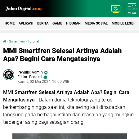
MENU
HOME
APLIKASI
BERITA
GAME
HIBURAN
MEDIA SOSIAL
MOBILE LEGEND
›
Smartfren
›
Tutorial
MMI Smartfren Selesai Artinya Adalah Apa? Begini Cara Mengatasinya
MMI Smartfren Selesai Artinya Adalah
Apa? Begini Cara Mengatasinya
Admin
Editor: Redaksi
Kamis, 02 Mei 2024, 10.00 WIB
MMI Smartfren Selesai Artinya Adalah Apa? Begini Cara
Mengatasinya
- Dalam dunia teknologi yang terus
berkembang hingga saat ini, kita sering kali dihadapkan
langsung pada berbagai istilah dan masalah yang mungkin
terdengar asing bagi sebagian orang.