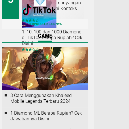
Roti O Stasiun Lempuyangan
Meme Kenapa? Ini Konteks
Viralnya
TERPOPULER LAINNYA
1, 10, 100 dan 1000 Diamond
GAME
di TikTok Berapa Rupiah? Cek
Disini
3 Cara Menggunakan Khaleed
Mobile Legends Terbaru 2024
1 Diamond ML Berapa Rupiah? Cek
Jawabannya Disini