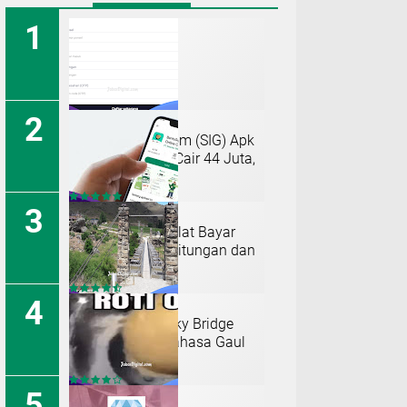
H5 Sigidshare Com (SIG) Apk
Penghasil Uang Cair 44 Juta,
Daftar Disini!
Berapa Denda Telat Bayar
BantuSaku? Perhitungan dan
Resikonya 2024
TERJAWAB! Shaky Bridge
Artinya dalam Bahasa Gaul
Indonesia