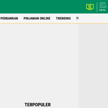
MENU
PERBANKAN
PINJAMAN ONLINE
TRENDING
TUTORIAL
WEBSIT
TERPOPULER