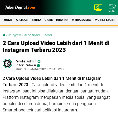
MENU
HOME
APLIKASI
BERITA
GAME
HIBURAN
MEDIA SOSIAL
MOBILE LEGEND
›
Instagram
›
Media Sosial
›
Tutorial
2 Cara Upload Video Lebih dari 1 Menit di Instagram Terbaru 2023
2 Cara Upload Video Lebih dari 1 Menit di
Instagram Terbaru 2023
Admin
Editor: Redaksi
Senin, 30 Oktober 2023, 20.45 WIB
2 Cara Upload Video Lebih dari 1 Menit di Instagram
Terbaru 2023
- Cara upload video lebih dari 1 menit di
Instagram saat ini bisa dilakukan dengan sangat mudah.
Platform Instagram merupakan media sosial yang sangat
populer di seluruh dunia, hampir semua pengguna
Smartphone terinstal aplikasi Instagram.