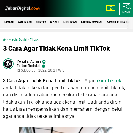
MENU
HOME
APLIKASI
BERITA
GAME
HIBURAN
MEDIA SOSIAL
MOBILE LEGEND
›
Media Sosial
›
Tiktok
3 Cara Agar Tidak Kena Limit TikTok
3 Cara Agar Tidak Kena Limit TikTok
Admin
Editor: Redaksi
Rabu, 06 Juli 2022, 20.21 WIB
3 Cara Agar Tidak Kena Limit TikTok
- Agar
akun TikTok
anda tidak terkena lagi pembatasan atau pun limit TikTok,
nah disini admin akan memberikan beberapa cara agar
tidak akun TikTok anda tidak kena limit. Jadi anda di sini
harus bisa memperhatikan dan memahami dengan betul
agar anda tidak terkena imbasnya.