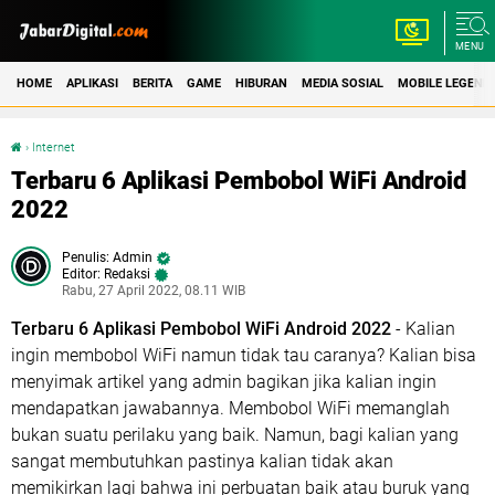
MENU
HOME
APLIKASI
BERITA
GAME
HIBURAN
MEDIA SOSIAL
MOBILE LEGEND
›
Internet
Terbaru 6 Aplikasi Pembobol WiFi Android 2022
Terbaru 6 Aplikasi Pembobol WiFi Android
2022
Admin
Editor: Redaksi
Rabu, 27 April 2022, 08.11 WIB
Terbaru 6 Aplikasi Pembobol WiFi Android 2022
- Kalian
ingin membobol WiFi namun tidak tau caranya? Kalian bisa
menyimak artikel yang admin bagikan jika kalian ingin
mendapatkan jawabannya. Membobol WiFi memanglah
bukan suatu perilaku yang baik. Namun, bagi kalian yang
sangat membutuhkan pastinya kalian tidak akan
memikirkan lagi bahwa ini perbuatan baik atau buruk yang