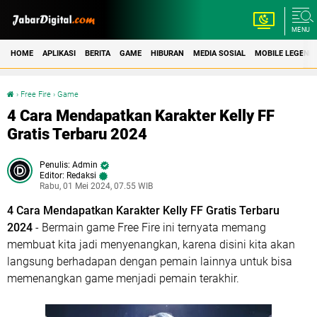
MENU
HOME
APLIKASI
BERITA
GAME
HIBURAN
MEDIA SOSIAL
MOBILE LEGEND
›
Free Fire
›
Game
4 Cara Mendapatkan Karakter Kelly FF Gratis Terbaru 2024
4 Cara Mendapatkan Karakter Kelly FF
Gratis Terbaru 2024
Admin
Editor: Redaksi
Rabu, 01 Mei 2024, 07.55 WIB
4 Cara Mendapatkan Karakter Kelly FF Gratis Terbaru
2024
- Bermain game Free Fire ini ternyata memang
membuat kita jadi menyenangkan, karena disini kita akan
langsung berhadapan dengan pemain lainnya untuk bisa
memenangkan game menjadi pemain terakhir.