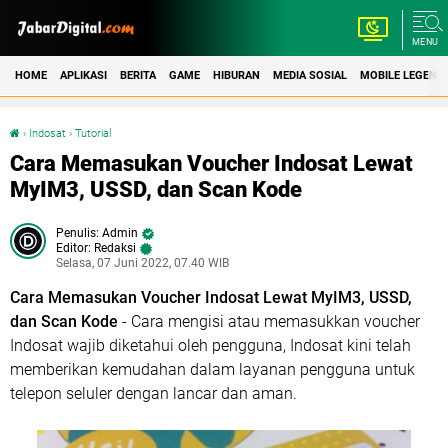
MENU
HOME
APLIKASI
BERITA
GAME
HIBURAN
MEDIA SOSIAL
MOBILE LEGEND
›
Indosat
›
Tutorial
Cara Memasukan Voucher Indosat Lewat MyIM3, USSD, dan Scan Kode
Cara Memasukan Voucher Indosat Lewat
MyIM3, USSD, dan Scan Kode
Admin
Editor: Redaksi
Selasa, 07 Juni 2022, 07.40 WIB
Cara Memasukan Voucher Indosat Lewat MyIM3, USSD,
dan Scan Kode
- Cara mengisi atau memasukkan voucher
Indosat wajib diketahui oleh pengguna, Indosat kini telah
memberikan kemudahan dalam layanan pengguna untuk
telepon seluler dengan lancar dan aman.