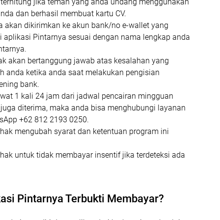
n terhitung jika teman yang anda undang menggunakan
 anda dan berhasil membuat kartu CV.
ya akan dikirimkan ke akun bank/no e-wallet yang
di aplikasi Pintarnya sesuai dengan nama lengkap anda
intarnya.
dak akan bertanggung jawab atas kesalahan yang
eh anda ketika anda saat melakukan pengisian
kening bank.
ewat 1 kali 24 jam dari jadwal pencairan mingguan
ak juga diterima, maka anda bisa menghubungi layanan
tsApp +62 812 2193 0250.
rhak mengubah syarat dan ketentuan program ini
hak untuk tidak membayar insentif jika terdeteksi ada
asi Pintarnya Terbukti Membayar?