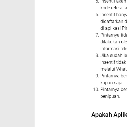
Insentif aka
kode referal
Insentif han
didaftarkan 
di aplikasi P
Pintarnya ti
dilakukan ol
informasi re
Jika sudah l
insentif tid
melalui Wha
Pintarnya be
kapan saja.
Pintarnya ber
penipuan.
Apakah Aplik