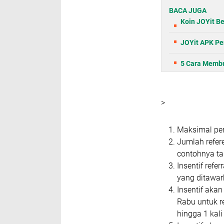
BACA JUGA
Koin JOYit Be
JOYit APK Pe
5 Cara Membu
>
Maksimal pen
Jumlah refere
contohnya ta
Insentif refe
yang ditawar
Insentif akan
Rabu untuk r
hingga 1 kali