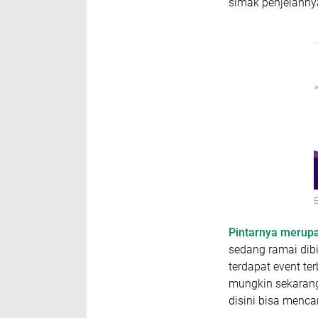
simak penjelanny
E
Pintarnya merup
sedang ramai dib
terdapat event te
mungkin sekaran
disini bisa menca