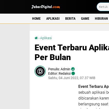
HOME
APLIKASI
BERITA
GAME
HIBURAN
Event Terbaru Aplikasi Pintarnya, Cair 500 Ribu Per Bulan
›
Aplikasi
Event Terbaru Aplik
Per Bulan
Admin
Editor: Redaksi
Sabtu, 04 Juni 2022, 07.37 WIB
Event Terbaru Apl
sebuah aplikasi 
dibicarakan kare
berlangsung saat 