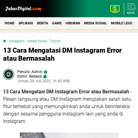
MENU
HOME
APLIKASI
BERITA
GAME
HIBURAN
MEDIA SOSIAL
MOBILE LEGEND
›
Instagram
›
Media Sosial
›
Tutorial
13 Cara Mengatasi DM Instagram Error atau Bermasalah
13 Cara Mengatasi DM Instagram Error
atau Bermasalah
Admin
Editor: Redaksi
Jumat, 08 Juli 2022, 16.40 WIB
13 Cara Mengatasi DM Instagram Error atau Bermasalah
-
Pesan langsung atau DM Instagram merupakan salah satu
fitur terhebat yang memungkinkan anda untuk berinteraksi
dengan sesama pengguna Instagram lain yang anda di
Instagram.