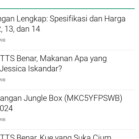
gan Lengkap: Spesifikasi dan Harga
, 13, dan 14
WIB
TTS Benar, Makanan Apa yang
Jessica Iskandar?
WIB
angan Jungle Box (MKC5YFPSWB)
2024
WIB
TTS Benar, Kue yang Suka Cium