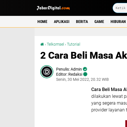
HOME
APLIKASI
BERITA
GAME
HIBURAN
2 Cara Beli Masa Aktif Telkomsel 2022
›
Telkomsel
›
Tutorial
2 Cara Beli Masa Ak
Admin
Editor: Redaksi
Senin, 30 Mei 2022, 20.32 WIB
Cara Beli Masa A
dilakukan lewat 
yang segera masu
provider layanan t