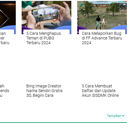
kan
5 Cara Menghapus
Cara Melaporkan Bug
ver
Teman di PUBG
di FF Advance Terbaru
rbaru
Terbaru 2024
2024
ah
Bing Image Creator
5 Cara Membuat
gends
Nama Sendiri Gratis
Daftar dan Update
ru
3D, Begini Cara
Akun SISDMK Online
Membuatnya!
2024
Tampilkan